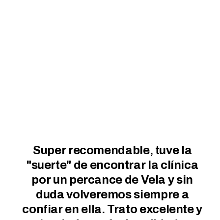
able, tuve la
Nuevamente gracias a I
trar la clínica
Noe, trato inmejorable
 de Vela y sin
profesionales y lo
os siempre a
importante, grandes
rato excelente y
humanos!! 100x1