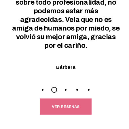
sionalidad, no
recomendable!! 😉 
star más
salvado la vida a mi pe
ela que no es
jamás lo olvidaremos …
 por miedo, se
gracias, gracia
amiga, gracias
ariño.
Dulce Fernández Altie
ra
VER RESEÑAS